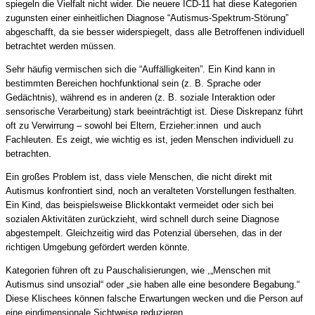
spiegeln die Vielfalt nicht wider. Die neuere ICD-11 hat diese Kategorien
zugunsten einer einheitlichen Diagnose “Autismus-Spektrum-Störung”
abgeschafft, da sie besser widerspiegelt, dass alle Betroffenen individuell
betrachtet werden müssen.
Sehr häufig vermischen sich die “Auffälligkeiten”. Ein Kind kann in
bestimmten Bereichen hochfunktional sein (z. B. Sprache oder
Gedächtnis), während es in anderen (z. B. soziale Interaktion oder
sensorische Verarbeitung) stark beeinträchtigt ist. Diese Diskrepanz führt
oft zu Verwirrung – sowohl bei Eltern, Erzieher:innen und auch
Fachleuten. Es zeigt, wie wichtig es ist, jeden Menschen individuell zu
betrachten.
Ein großes Problem ist, dass viele Menschen, die nicht direkt mit
Autismus konfrontiert sind, noch an veralteten Vorstellungen festhalten.
Ein Kind, das beispielsweise Blickkontakt vermeidet oder sich bei
sozialen Aktivitäten zurückzieht, wird schnell durch seine Diagnose
abgestempelt. Gleichzeitig wird das Potenzial übersehen, das in der
richtigen Umgebung gefördert werden könnte.
Kategorien führen oft zu Pauschalisierungen, wie ,„Menschen mit
Autismus sind unsozial“ oder „sie haben alle eine besondere Begabung.“
Diese Klischees können falsche Erwartungen wecken und die Person auf
eine eindimensionale Sichtweise reduzieren.