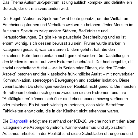
Das Thema Autismus-Spektrum ist unglaublich komplex und definitiv ein
Bereich, der oft missverstanden wird.
Der Begriff “Autismus-Spektrum” wird heute genutzt, um die Vielfalt an
Erscheinungsformen und Verhaltensweisen zu betonen. Jeder Mensch im
Autismus Spektrum zeigt andere Stärken, Bedürfnisse und
Herausforderungen. Es gibt keine pauschale Beschreibung und es ist
enorm wichtig, sich dessen bewusst zu sein. Früher wurde stärker in
Kategorien gedacht, was zu starren Bildern geführt hat, die den
einzelnen Betroffenen einfach nicht gerecht werden. Die Darstellung in
den Medien ist meist auf zwei Extreme beschränkt: Der hochbegabte, oft
sozial unbeholfene Autist – wie in Serien oder Filmen, die den “Genie-
Aspekt” betonen und der klassische frühkindliche Autist – mit nonverbaler
Kommunikation, stereotypen Bewegungen und sozialer Isolation. Diese
vereinfachten Darstellungen werden der Realität nicht gerecht. Die meisten
Betroffenen befinden sich genau zwischen diesen Extremen, und ihre
“Auffälligkeiten” können sich über die Lebensspanne hinweg verändern
oder mischen. Es ist auch wichtig zu betonen, dass viele Betroffene
Fähigkeiten entwickeln, die in der Kindheit nicht erkennbar waren.
Die
Diagnostik
erfolgt meist anhand der ICD-10, welche noch mit den alten
Kategorien wie Asperger-Syndrom, Kanner-Autismus und atypischem
Autismus arbeitet. In der Realität sind diese Schubladen oft ungenau und