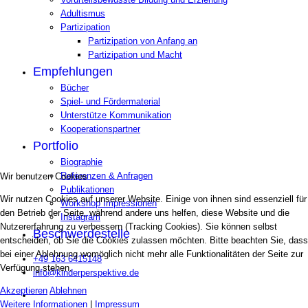
Adultismus
Partizipation
Partizipation von Anfang an
Partizipation und Macht
Empfehlungen
Bücher
Spiel- und Fördermaterial
Unterstütze Kommunikation
Kooperationspartner
Portfolio
Biographie
Referenzen & Anfragen
Wir benutzen Cookies
Publikationen
Wir nutzen Cookies auf unserer Website. Einige von ihnen sind essenziell für
Workshop Impressionen
den Betrieb der Seite, während andere uns helfen, diese Website und die
Instagram
Nutzererfahrung zu verbessern (Tracking Cookies). Sie können selbst
Beschwerdestelle
entscheiden, ob Sie die Cookies zulassen möchten. Bitte beachten Sie, dass
bei einer Ablehnung womöglich nicht mehr alle Funktionalitäten der Seite zur
+49 163 6415148
Verfügung stehen.
info@kinderperspektive.de
Akzeptieren
Ablehnen
Weitere Informationen
|
Impressum