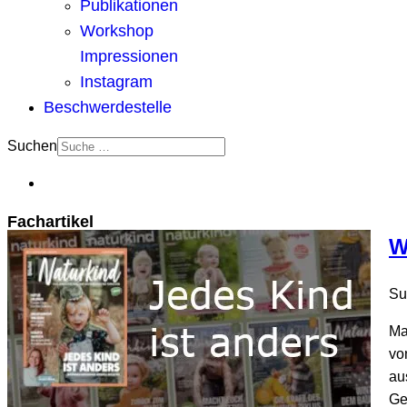
Publikationen
Workshop
Impressionen
Instagram
Beschwerdestelle
Suchen
Fachartikel
W
Su
Ma
vo
au
Ge