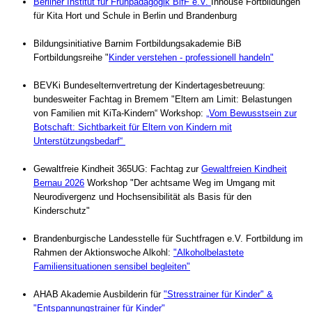
Berliner Institut für Frühpädagogik BifF e.V.
Inhouse Fortbildungen
für Kita Hort und Schule in Berlin und Brandenburg
Bildungsinitiative Barnim Fortbildungsakademie BiB
Fortbildungsreihe "
Kinder verstehen - professionell handeln"
BEVKi Bundeselternvertretung der Kindertagesbetreuung:
bundesweiter Fachtag in Bremem "Eltern am Limit: Belastungen
von Familien mit KiTa-Kindern“ Workshop:
„Vom Bewusstsein zur
Botschaft: Sichtbarkeit für Eltern von Kindern mit
Unterstützungsbedarf“
Gewaltfreie Kindheit 365UG: Fachtag zur
Gewaltfreien Kindheit
Bernau 2026
Workshop "Der achtsame Weg im Umgang mit
Neurodivergenz und Hochsensibilität als Basis für den
Kinderschutz"
Brandenburgische Landesstelle für Suchtfragen e.V. Fortbildung im
Rahmen der Aktionswoche Alkohl:
"Alkoholbelastete
Familiensituationen sensibel begleiten"
AHAB Akademie Ausbilderin für
"Stresstrainer für Kinder" &
"Entspannungstrainer für Kinder"