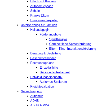
Urlaub mit Kindern
Autonomiephase
Schule
Kranke Eltern
Emotionen begleiten
Unterstützung für Familien
Heilpädagogik
Förderangebote
Spieltherapie
Ganzheitliche Sprachförderung
Eltern- Kind- Interaktionsförderung
Beratung & Begleitung
Geschwisterkinder
Rechtsansprüche
Einzelfallhilfe
Behindertentestament
Entwicklungsdiagnostik
Autismus Spektrum
Projektevaluation
Neurodivergenz
Autismus
ADHS
ADHS & PDA