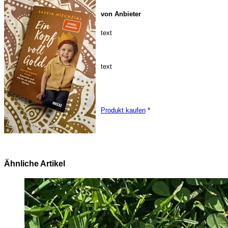
von Anbieter
text
text
Produkt kaufen
*
Ähnliche Artikel