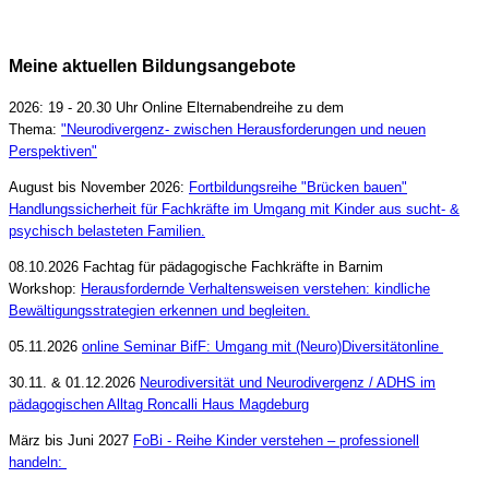
Meine aktuellen Bildungsangebote
2026: 19 - 20.30 Uhr Online Elternabendreihe zu dem
Thema:
"Neurodivergenz- zwischen Herausforderungen und neuen
Perspektiven"
August bis November 2026:
Fortbildungsreihe "Brücken bauen"
Handlungssicherheit für Fachkräfte im Umgang mit Kinder aus sucht- &
psychisch belasteten Familien.
08.10.2026 Fachtag für pädagogische Fachkräfte in Barnim
Workshop:
Herausfordernde Verhaltensweisen verstehen: kindliche
Bewältigungsstrategien erkennen und begleiten.
05.11.2026
online Seminar BifF: Umgang mit (Neuro)Diversitätonline
30.11. & 01.12.2026
Neurodiversität und Neurodivergenz / ADHS im
pädagogischen Alltag Roncalli Haus Magdeburg
März bis Juni 2027
FoBi - Reihe Kinder verstehen – professionell
handeln: