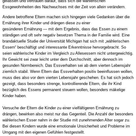
gelassen und vertrauen darauf, dass sich die wählerischen
Essgewohnheiten des Nachwuchses mit der Zeit von allein verändern.
Andere betroffene Eltern machen sich hingegen viele Gedanken über die
Ernährung ihrer Kinder und drängen diese zu einer
gesünderen Ernährung — mit dem Ergebnis, dass das Essen zu einem
ständigen und oft sehr negativ besetzen Thema in der Familie wird. Eine
brandaktuelle Studie der Universität Michigan hat sich mit „wählerischen
Essern“ beschäftigt und interessante Erkenntnisse hervorgebracht. So
seien wählerische Kinder im Vergleich zu Allesessern nicht untergewichtig.
Ihr Gewicht sei zwar leicht unter dem Durchschnitt, aber dennoch im
gesunden Normbereich. Das Essverhalten sei ab dem vierten Lebensjahr
ziemlich stabil. Wenn Eltern das Essverhalten positiv beeinflussen wollen,
muss dies also vor dem vierten Lebensjahr geschehen. Es hat sich jedoch
gezeigt, dass besonders strenge, kontrollierende Eltern, die ihr Kind
bezüglich des Essens permanent steuern wollen, besonders mäkelige
Kinder haben.
Versuche der Eltern die Kinder zu einer vielfältigeren Ernährung zu
drängen, bewirken also meist nur das Gegenteil. Die Anzahl der besonders
wählerischen Esser nahm in der Studie mit zunehmenden Alter sogar zu.
Bei diesen Kindern wurde eine emotionale Unsicherheit und Probleme im
Umgang mit den eigenen Gefühlen festgestellt.