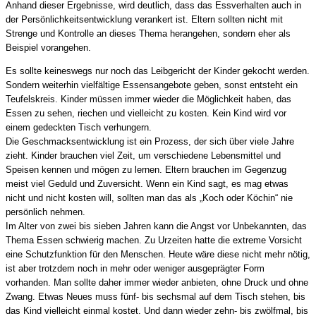
Anhand dieser Ergebnisse, wird deutlich, dass das Essverhalten auch in
der Persönlichkeitsentwicklung verankert ist. Eltern sollten nicht mit
Strenge und Kontrolle an dieses Thema herangehen, sondern eher als
Beispiel vorangehen.
Es sollte keineswegs nur noch das Leibgericht der Kinder gekocht werden.
Sondern weiterhin vielfältige Essensangebote geben, sonst entsteht ein
Teufelskreis. Kinder müssen immer wieder die Möglichkeit haben, das
Essen zu sehen, riechen und vielleicht zu kosten. Kein Kind wird vor
einem gedeckten Tisch verhungern.
Die Geschmacksentwicklung ist ein Prozess, der sich über viele Jahre
zieht. Kinder brauchen viel Zeit, um verschiedene Lebensmittel und
Speisen kennen und mögen zu lernen. Eltern brauchen im Gegenzug
meist viel Geduld und Zuversicht. Wenn ein Kind sagt, es mag etwas
nicht und nicht kosten will, sollten man das als „Koch oder Köchin“ nie
persönlich nehmen.
Im Alter von zwei bis sieben Jahren kann die Angst vor Unbekannten, das
Thema Essen schwierig machen. Zu Urzeiten hatte die extreme Vorsicht
eine Schutzfunktion für den Menschen. Heute wäre diese nicht mehr nötig,
ist aber trotzdem noch in mehr oder weniger ausgeprägter Form
vorhanden. Man sollte daher immer wieder anbieten, ohne Druck und ohne
Zwang. Etwas Neues muss fünf- bis sechsmal auf dem Tisch stehen, bis
das Kind vielleicht einmal kostet. Und dann wieder zehn- bis zwölfmal, bis