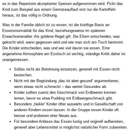
es in das Repertoire akzeptierter Speisen aufgenommen wird. Pickt das
Kind zum Beispiel aus einem Gemüseauflauf erst nur die Kartoffeln
heraus, ist das völlig in Ordnung.
Was in der Familie üblich ist zu essen, ist die künftige Basis an
Essensnormalität für das Kind, beziehungsweise im späteren
Erwachsenenalter. Als goldene Regel gilt: Die Eltern entscheiden, was
gekocht wird, wann gegessen wird und wie man sich am Tisch benimmt.
Die Kinder entscheiden, was und wie viel davon sie essen. Eine
angenehme Atmosphäre am Esstisch ist wichtig, ständige Kritik daher ist
unangemessen.
Süßes nicht als Belohnung einsetzen, generell mit Essen nicht
bestechen.
Nicht mit der Begründung „das ist aber gesund“ argumentieren,
wenn etwas nicht schmeckt – das wertet Gesundes ab.
Kinder sollten zuerst den Geschmack von Erdbeeren kennen
lernen, bevor es etwa Pudding mit Erdbeergeschmack gibt.
Besonders „heikle“ Kinder öfter auswärts und in Gesellschaft von
anderen Kindern essen lassen. In der Gruppe essen Kinder oft
besser und probieren eher Neues aus.
Für besondere Anlässe das Essen lustig und originell aufbereiten,
generell aber Lebensmittel in möglichst natürlicher Form zubereiten.